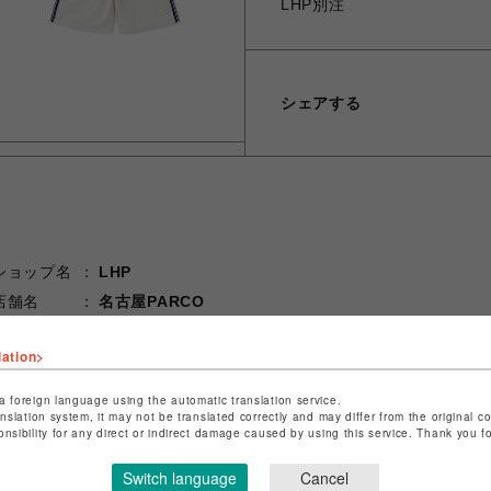
LHP別注
シェアする
ショップ名
LHP
店舗名
名古屋PARCO
特定商取引法など法令に基づく表記は
こちら
lation>
ショップお問い合わせは
こちら
a foreign language using the automatic translation service.
anslation system, it may not be translated correctly and may differ from the original c
onsibility for any direct or indirect damage caused by using this service. Thank you 
Switch language
Cancel