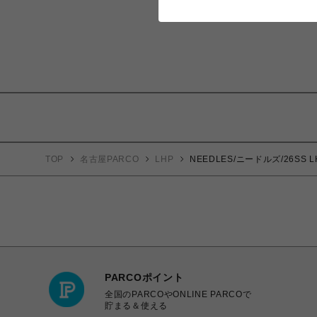
TOP
名古屋PARCO
LHP
NEEDLES/ニードルズ/26SS LH
PARCOポイント
全国のPARCOやONLINE PARCOで
貯まる＆使える