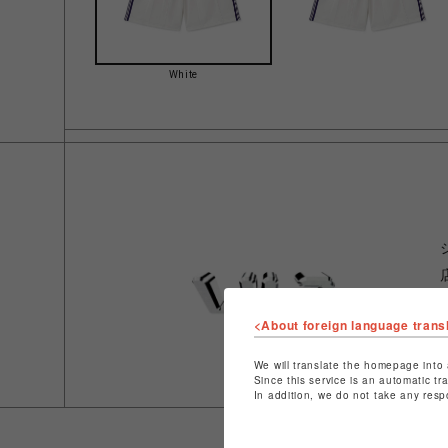
White
<About foreign language trans
We will translate the homepage into 
Since this service is an automatic tr
In addition, we do not take any resp