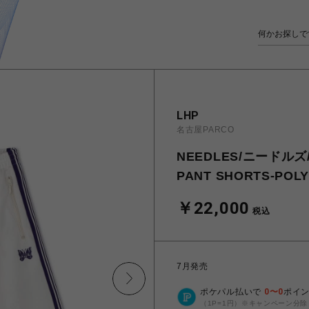
LHP
名古屋PARCO
NEEDLES/ニードルズ/2
PANT SHORTS-POL
￥22,000
税込
7月発売
ポケパル払いで
0
〜
0
ポイ
（1P=1円）※キャンペーン分除