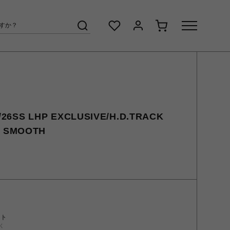
6SS LHP EXCLUSIVE/H.D.TRACK
Y SMOOTH
ント
く