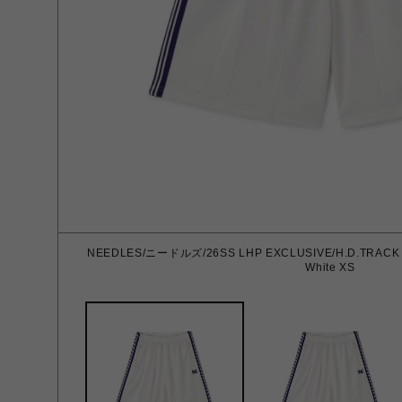
NEEDLES/ニードルズ/26SS LHP EXCLUSIVE/H.D.TRACK
White XS