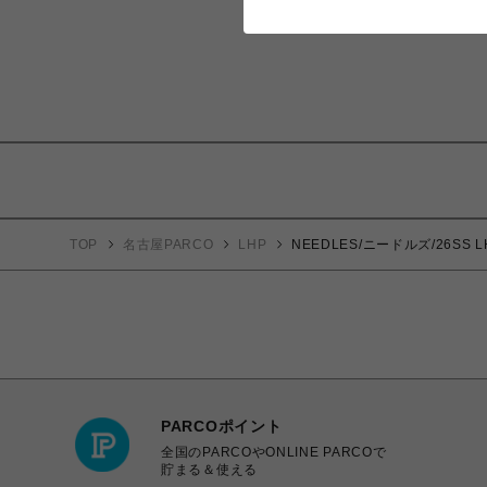
TOP
名古屋PARCO
LHP
NEEDLES/ニードルズ/26SS LH
PARCOポイント
全国のPARCOやONLINE PARCOで
貯まる＆使える