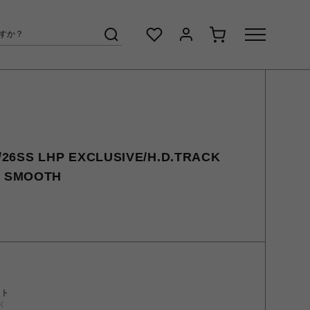
6SS LHP EXCLUSIVE/H.D.TRACK
Y SMOOTH
ント
く