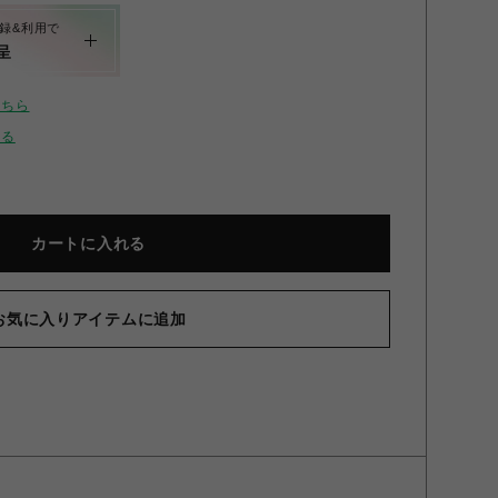
録&利用で
呈
こちら
せる
カートに入れる
NEED
お気に入りアイテムに追加