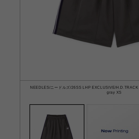
NEEDLES/ニードルズ/26SS LHP EXCLUSIVE/H.D.TRACK
gray XS