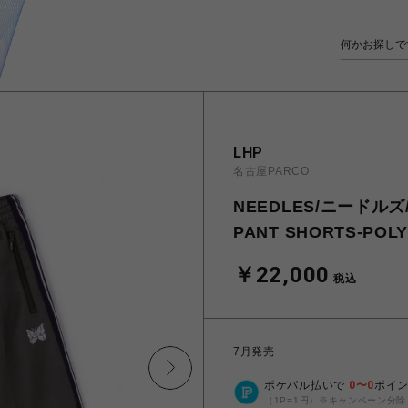
LHP
名古屋PARCO
NEEDLES/ニードルズ/2
PANT SHORTS-POL
￥22,000
税込
7月発売
ポケパル払いで
0
〜
0
ポイ
（1P=1円）※キャンペーン分除