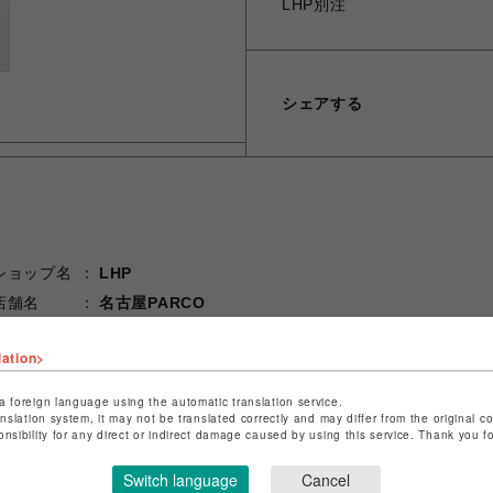
LHP別注
シェアする
ショップ名
LHP
店舗名
名古屋PARCO
特定商取引法など法令に基づく表記は
こちら
lation>
ショップお問い合わせは
こちら
a foreign language using the automatic translation service.
anslation system, it may not be translated correctly and may differ from the original c
onsibility for any direct or indirect damage caused by using this service. Thank you 
Switch language
Cancel