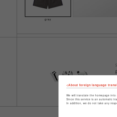
gray
<About foreign language trans
We will translate the homepage into 
Since this service is an automatic tr
In addition, we do not take any resp