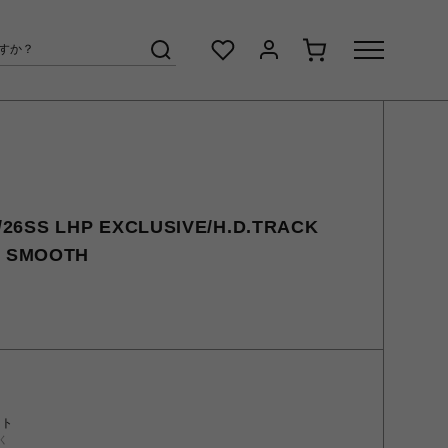
6SS LHP EXCLUSIVE/H.D.TRACK
Y SMOOTH
ント
く