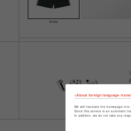
Green
<About foreign language trans
We will translate the homepage into 
Since this service is an automatic tr
In addition, we do not take any resp