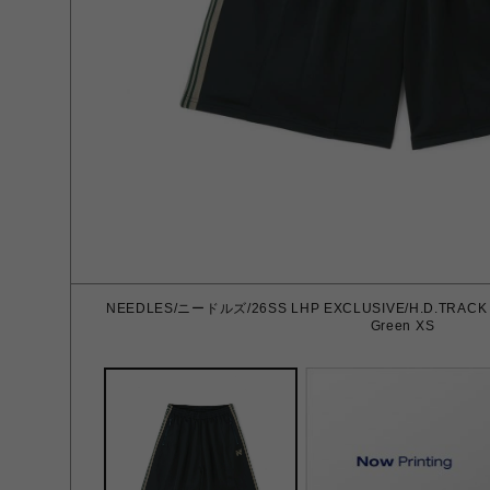
NEEDLES/ニードルズ/26SS LHP EXCLUSIVE/H.D.TRACK
Green XS