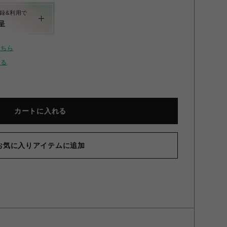
録&利用で
呈
こちら
せる
カートに入れる
NEED
お気に入りアイテムに追加