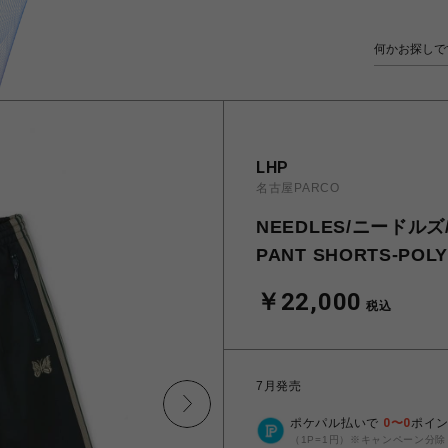
LHP
名古屋PARCO
NEEDLES/ニードルズ/2
PANT SHORTS-POL
￥22,000
税込
7月発売
ポケパル払いで
0
〜
0
ポイ
（1P=1円）※キャンペーン分除