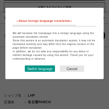
お気に入りアイテムに追加
アイテム説明 / 素材
<About foreign language translation>
We will translate the homepage into a foreign language using the
シェアする
automatic translation service.
Since this service is an automatic translation system, it may not be
translated correctly and may differ from the original content of the
page before translation.
In addition, we do not take any responsibility for any direct or
indirect damage caused by using this service. Thank you for your
understanding in advance.
Switch language
Cancel
ショップ名
LHP
店舗名
名古屋PARCO