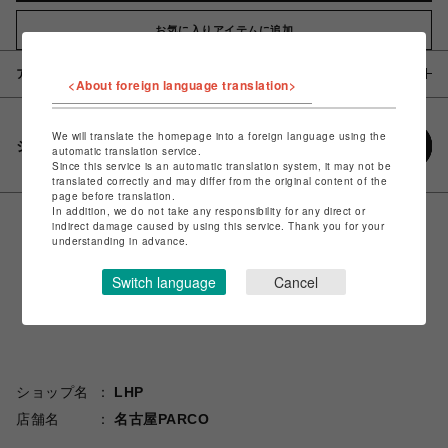
お気に入りアイテムに追加
アイテム説明 / 素材
<About foreign language translation>
We will translate the homepage into a foreign language using the
シェアする
automatic translation service.
Since this service is an automatic translation system, it may not be
translated correctly and may differ from the original content of the
page before translation.
In addition, we do not take any responsibility for any direct or
indirect damage caused by using this service. Thank you for your
understanding in advance.
Switch language
Cancel
ショップ名
LHP
店舗名
名古屋PARCO