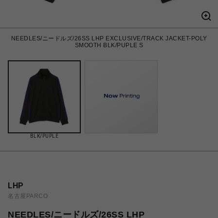
NEEDLES/ニードルズ/26SS LHP EXCLUSIVE/TRACK JACKET-POLY
SMOOTH BLK/PUPLE S
BLK/PUPLE
LHP
名古屋PARCO
NEEDLES/ニードルズ/26SS LHP