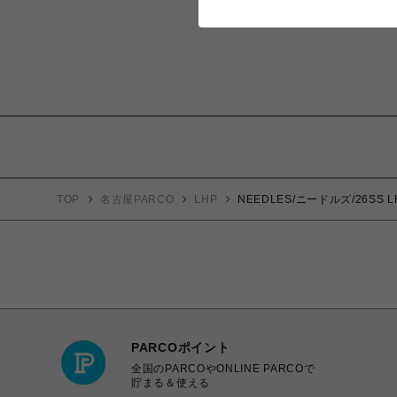
TOP
名古屋PARCO
LHP
NEEDLES/ニードルズ/26SS LH
PARCOポイント
全国のPARCOやONLINE PARCOで
貯まる＆使える