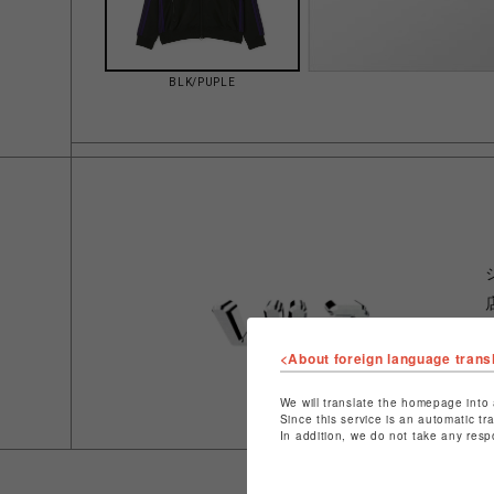
BLK/PUPLE
<About foreign language trans
We will translate the homepage into 
Since this service is an automatic tr
In addition, we do not take any resp