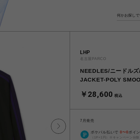
LHP
名古屋PARCO
NEEDLES/ニードルズ/2
JACKET-POLY SMO
￥28,600
税込
7月発売
ポケパル払いで
0
〜
0
ポイ
（1P=1円）※キャンペーン分除