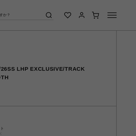
6SS LHP EXCLUSIVE/TRACK
OTH
ント
く