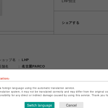
LHP別注
シェアする
ショップ名
LHP
店舗名
名古屋PARCO
特定商取引法など法令に基づく表記は
こちら
lation>
ショップお問い合わせは
こちら
a foreign language using the automatic translation service.
anslation system, it may not be translated correctly and may differ from the original c
onsibility for any direct or indirect damage caused by using this service. Thank you 
Switch language
Cancel