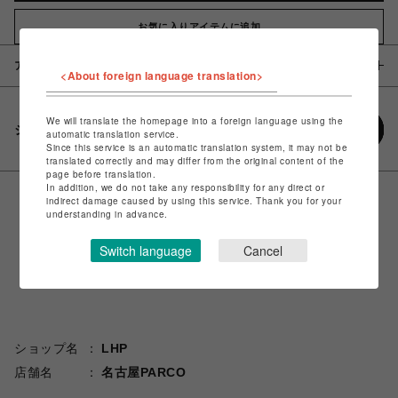
お気に入りアイテムに追加
アイテム説明 / 素材
<About foreign language translation>
We will translate the homepage into a foreign language using the
シェアする
automatic translation service.
Since this service is an automatic translation system, it may not be
translated correctly and may differ from the original content of the
page before translation.
In addition, we do not take any responsibility for any direct or
indirect damage caused by using this service. Thank you for your
understanding in advance.
Switch language
Cancel
ショップ名
LHP
店舗名
名古屋PARCO