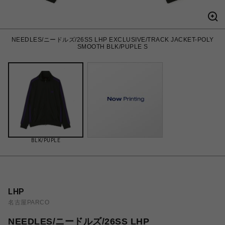
NEEDLES/ニードルズ/26SS LHP EXCLUSIVE/TRACK JACKET-POLY
SMOOTH BLK/PUPLE S
BLK/PUPLE
LHP
名古屋PARCO
NEEDLES/ニードルズ/26SS LHP