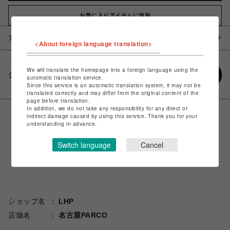
お気に入りアイテムに追加
アイテム説明 / 素材
<About foreign language translation>
We will translate the homepage into a foreign language using the
シェアする
automatic translation service.
Since this service is an automatic translation system, it may not be
translated correctly and may differ from the original content of the
page before translation.
In addition, we do not take any responsibility for any direct or
indirect damage caused by using this service. Thank you for your
understanding in advance.
Switch language
Cancel
ショップ名
LHP
店舗名
名古屋PARCO