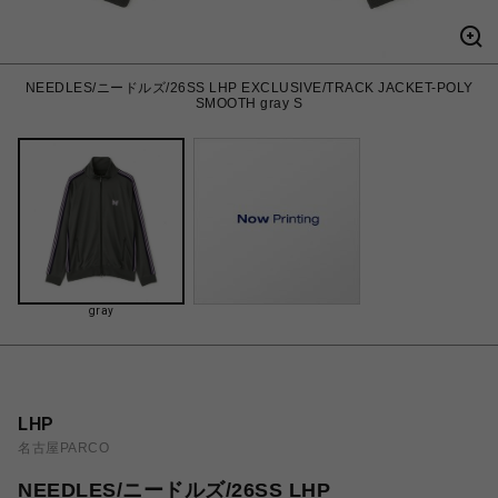
NEEDLES/ニードルズ/26SS LHP EXCLUSIVE/TRACK JACKET-POLY
SMOOTH gray S
gray
LHP
名古屋PARCO
NEEDLES/ニードルズ/26SS LHP