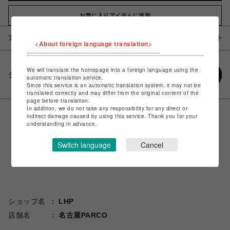
お気に入りアイテムに追加
アイテム説明 / 素材
<About foreign language translation>
We will translate the homepage into a foreign language using the
シェアする
automatic translation service.
Since this service is an automatic translation system, it may not be
translated correctly and may differ from the original content of the
page before translation.
In addition, we do not take any responsibility for any direct or
indirect damage caused by using this service. Thank you for your
understanding in advance.
Switch language
Cancel
ショップ名
LHP
店舗名
名古屋PARCO