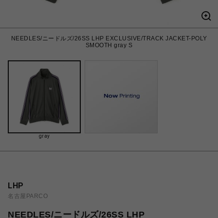
NEEDLES/ニードルズ/26SS LHP EXCLUSIVE/TRACK JACKET-POLY
SMOOTH gray S
gray
LHP
名古屋PARCO
NEEDLES/ニードルズ/26SS LHP