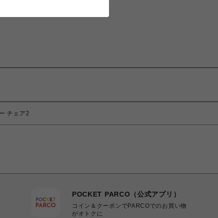
バー チェア2
POCKET PARCO（公式アプリ）
コイン＆クーポンでPARCOでのお買い物
がオトクに