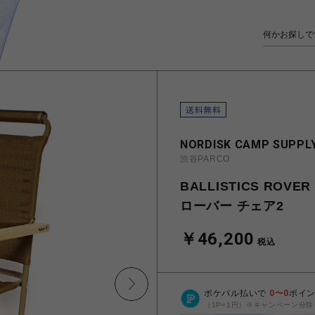
NORDISK CAMP SUPPLY
渋谷PARCO
BALLISTICS ROV
ローバー チェア2
￥46,200
税込
ポケパル払いで
0
〜
0
ポイ
（1P=1円）※キャンペーン分除