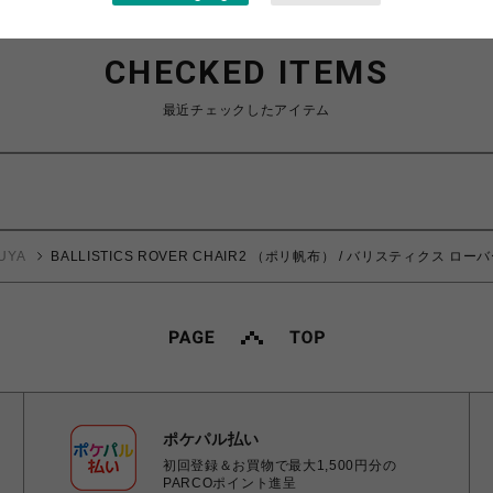
CHECKED ITEMS
最近チェックしたアイテム
UYA
BALLISTICS ROVER CHAIR2 （ポリ帆布） / バリスティクス ロー
ポケパル払い
初回登録＆お買物で最大1,500円分の
PARCOポイント進呈