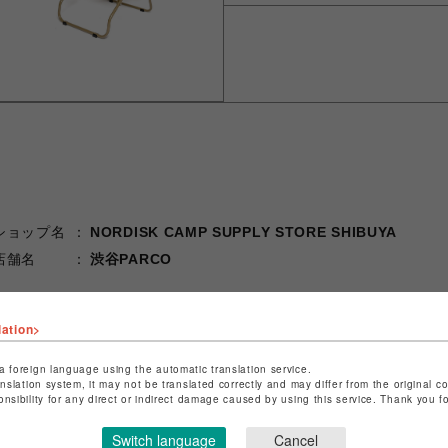
ショップ名
NORDISK CAMP SUPPLY STORE SHIBUYA
店舗名
渋谷PARCO
特定商取引法など法令に基づく表記は
こちら
ショップお問い合わせは
こちら
lation>
a foreign language using the automatic translation service.
anslation system, it may not be translated correctly and may differ from the original c
onsibility for any direct or indirect damage caused by using this service. Thank you 
Switch language
Cancel