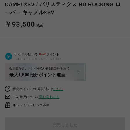
CAMEL×SV / バリスティクス BD ROCKING ロ
ーバー キャメル×SV
￥93,500
税込
ポケパル払いで
0
〜
0
ポイント
（1P=1円）※キャンペーン分除く
会員登録後、ポケパル払い初回登録&利用で
最大1,500円分ポイント進呈
獲得ポイントの確認方法は
こちら
この商品について
問い合わせる
ギフト：ラッピング不可
完売しました