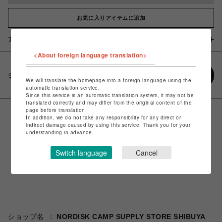
お気に入りアイテムに追加
アイテム説明 / 素材
<About foreign language translation>
シェアする
We will translate the homepage into a foreign language using the
automatic translation service.
Since this service is an automatic translation system, it may not be
translated correctly and may differ from the original content of the
page before translation.
In addition, we do not take any responsibility for any direct or
indirect damage caused by using this service. Thank you for your
understanding in advance.
Switch language
Cancel
ショップ名
NORDISK CAMP SUPPLY STORE SHIBUYA