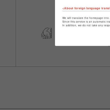
<About foreign language trans
We will translate the homepage into 
Since this service is an automatic tr
In addition, we do not take any resp