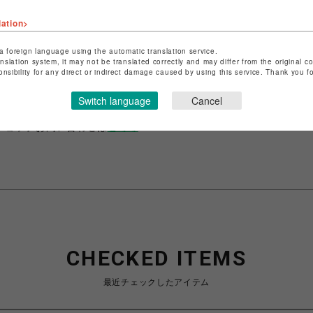
lation>
a foreign language using the automatic translation service.
ショップ名
NORDISK CAMP SUPPLY STORE SHIBUYA
anslation system, it may not be translated correctly and may differ from the original c
onsibility for any direct or indirect damage caused by using this service. Thank you 
店舗名
渋谷PARCO
Switch language
Cancel
特定商取引法など法令に基づく表記は
こちら
ショップお問い合わせは
こちら
CHECKED ITEMS
最近チェックしたアイテム