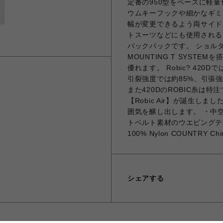
定番の950型をベースに軽
ウムキーフックや細かなギミ
幅が変更できるよう両サイド
トスーツなどにも使用される
バックパックです。 ショル
MOUNTING T SYSTE
優れます。 Robic? 420D
引裂強度では約85%、引張
また420DのROBIC糸は
【Robic Air】が誕生
囲気を醸し出します。 ・中
トベルト素材のウエビングテープ
100% Nylon COUNTRY Chi
シェアする