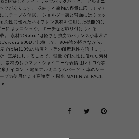
量化に構築したデイトリップバックパック。 アルミニ
ックがあります。 収納する荷物の容量に応じてマチ
ににテープを付属。 ショルダー裏と背面にはウェッ
耐久性に優れたネオプレン素材を使用した機能的な
ダーにはサコシュや、ポーチなど取り付けられる
Mを搭載。 素材のRobic?は軽さと強度のバランスが非常に
ではCordura 500Dと比較して、80%強の軽さながら、
強度では約110%の強度と同等の耐摩耗性を誇ります。
特注で中空糸にしすることで、軽量で耐久性に優れた素材
しました。素材のもつマットシャイニーな表情はレトロな雰
空糸ナイロン ・軽量アルミニウムパーツ ・車のシー
の使用により高強度 ・撥水 MATERIAL FACE：
na