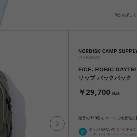
NORDISK CAMP SUPPLY
渋谷PARCO
F/CE. ROBIC DA
リップ バックパック
￥29,700
税込
定番の950型をベースに軽量化
ポケパル払いで
0
〜
0
ポイ
（1P=1円）※キャンペーン分除