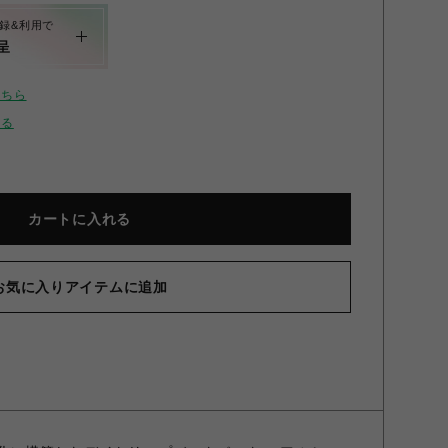
録&利用で
呈
こちら
せる
カートに入れる
F/C
お気に入りアイテムに追加