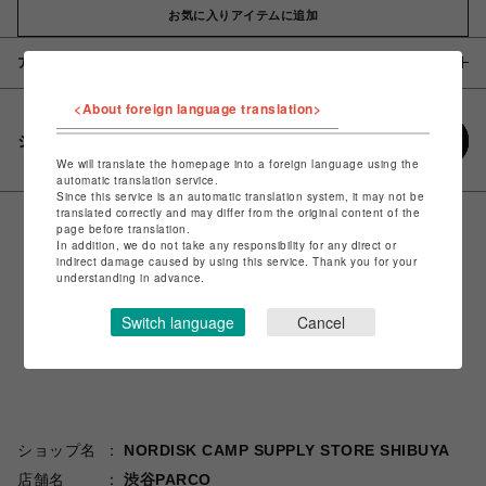
お気に入りアイテムに追加
アイテム説明 / 素材
<About foreign language translation>
シェアする
We will translate the homepage into a foreign language using the
automatic translation service.
Since this service is an automatic translation system, it may not be
translated correctly and may differ from the original content of the
page before translation.
In addition, we do not take any responsibility for any direct or
indirect damage caused by using this service. Thank you for your
understanding in advance.
Switch language
Cancel
ショップ名
NORDISK CAMP SUPPLY STORE SHIBUYA
店舗名
渋谷PARCO