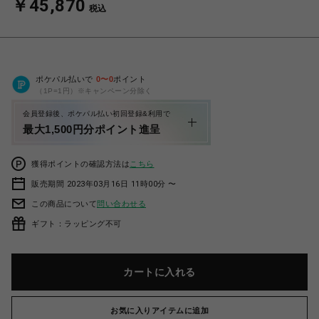
￥45,870
税込
ポケパル払いで
0
〜
0
ポイント
（1P=1円）※キャンペーン分除く
会員登録後、ポケパル払い初回登録&利用で
最大1,500円分ポイント進呈
獲得ポイントの確認方法は
こちら
販売期間 2023年03月16日 11時00分 〜
この商品について
問い合わせる
ギフト：ラッピング不可
カートに入れる
お気に入りアイテムに追加