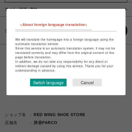
アイテム説明 / 素材
<About foreign language translation>
シェアする
We will translate the homepage into a foreign language using the
automatic translation service.
Since this service is an automatic translation system, it may not be
translated correctly and may differ from the original content of the
page before translation.
In addition, we do not take any responsibility for any direct or
indirect damage caused by using this service. Thank you for your
understanding in advance.
Switch language
Cancel
ショップ名
RED WING SHOE STORE
店舗名
渋谷PARCO