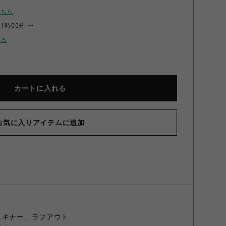
こちら
11時00分 〜
せる
カートに入れる
お気に入りアイテムに追加
スキナー」ラフアウト