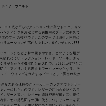
ド
ッドイヤーウエルト
2年、白く底が平らでクッション性に富むトラクション
ハンティングを用途とする男性用のブーツに初めて
チ丈のブーツ#877です。このブーツは発売と同時に
バリエーションが広がりました。6インチ丈の#875
ックトゥ）などが持つ履きやすさ。どのような場所
も疲れにくいトラクショントレッド・ソール。さら
りがもたらす機能性と耐久性で、#875は#877と共
得て、アメリカを代表するワークブーツとなり、そ
レッド・ウィングを代表するブーツとして愛され続け
ザーを深みのある独特のグレーカラーのラフアウトレザー
キナーにしたものです。レザーの起毛面を薄くスラ
ドレザーと違い、レザーの繊維密度が最も高い部位
内側に使い起毛面を外側に使う、つまりレザーを裏
は元々アウトドア用の靴に多く用いられるものでし