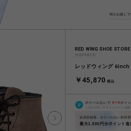
RED WING SHOE STORE
渋谷PARCO
レッドウィング 6inch C
￥45,870
税込
ポケパル払いで
0
〜
0
ポイ
（1P=1円）※キャンペーン分除
会員登録後、ポケパル払い初回登
最大1,500円分ポイント進