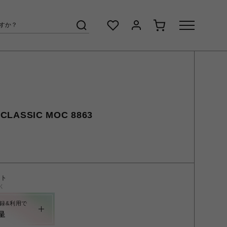
LASSIC MOC 8863
ント
く
録&利用で
呈