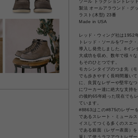
ソール トラクショントレッ
製法 オールアラウンド・グ
ラスト(木型) 23番
Made in USA
レッド・ウィング社は195
トレッド・ソールをワーク・
導入し発売しました。8イン
大成功を収め、数年で様々な
もそのひとつです。
モカシンタイプのつま先（モ
でも歩きやすく長時間履いて
に、良質なレザーや堅牢なつく
にワーカー達に絶大な支持を
の後約65年経った現在でも
ています。
#8863はこの#875のレ
であるスレート・ミュールス
イスしてつくる多くのスエー
である銀面（レザー表面）を
返して使うラフアウトレザー