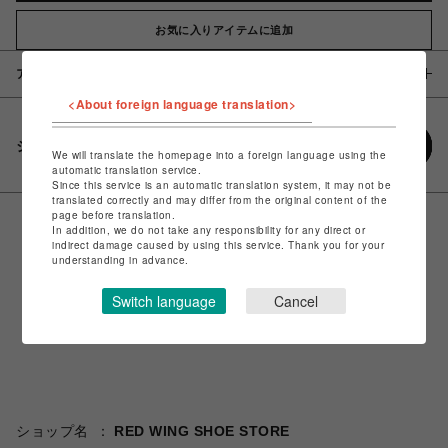
お気に入りアイテムに追加
アイテム説明 / 素材
<About foreign language translation>
シェアする
We will translate the homepage into a foreign language using the
automatic translation service.
Since this service is an automatic translation system, it may not be
translated correctly and may differ from the original content of the
page before translation.
In addition, we do not take any responsibility for any direct or
indirect damage caused by using this service. Thank you for your
understanding in advance.
Switch language
Cancel
ショップ名
RED WING SHOE STORE