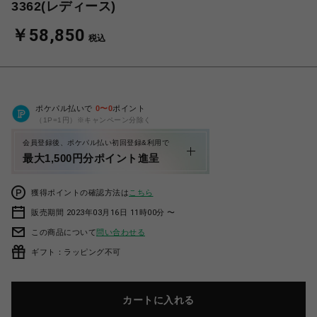
3362(レディース)
￥58,850
税込
ポケパル払いで
0
〜
0
ポイント
（1P=1円）※キャンペーン分除く
会員登録後、ポケパル払い初回登録&利用で
最大1,500円分ポイント進呈
獲得ポイントの確認方法は
こちら
販売期間 2023年03月16日 11時00分 〜
この商品について
問い合わせる
ギフト：ラッピング不可
カートに入れる