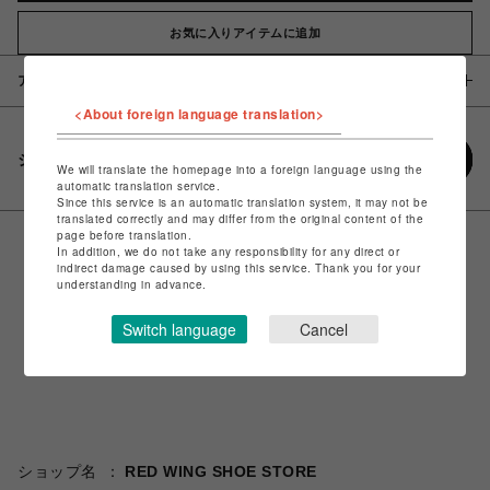
お気に入りアイテムに追加
アイテム説明 / 素材
<About foreign language translation>
シェアする
We will translate the homepage into a foreign language using the
automatic translation service.
Since this service is an automatic translation system, it may not be
translated correctly and may differ from the original content of the
page before translation.
In addition, we do not take any responsibility for any direct or
indirect damage caused by using this service. Thank you for your
understanding in advance.
Switch language
Cancel
ショップ名
RED WING SHOE STORE