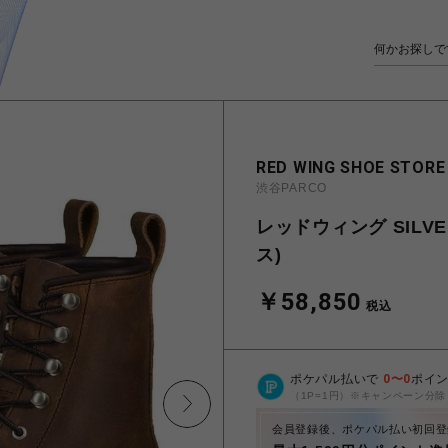
RED WING SHOE STORE
渋谷PARCO
レッドウィング SILVE
ス)
￥58,850
税込
ポケパル払いで
0
〜
0
ポイ
（1P=1円）※キャンペーン分除
会員登録後、ポケパル払い初回登