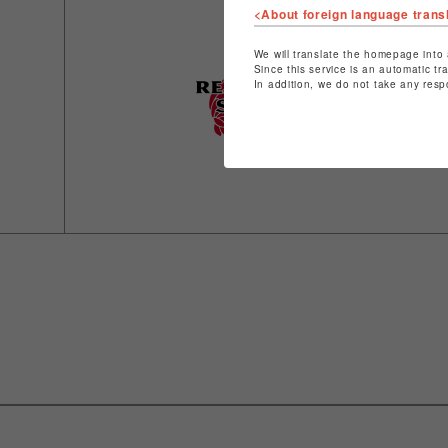
<About foreign language trans
We will translate the homepage into 
Since this service is an automatic tr
In addition, we do not take any resp