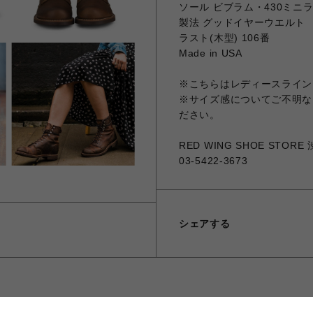
ソール ビブラム・430ミニ
製法 グッドイヤーウエルト
ラスト(木型) 106番
Made in USA
※こちらはレディースライン
※サイズ感についてご不明な
ださい。
RED WING SHOE STOR
03-5422-3673
シェアする