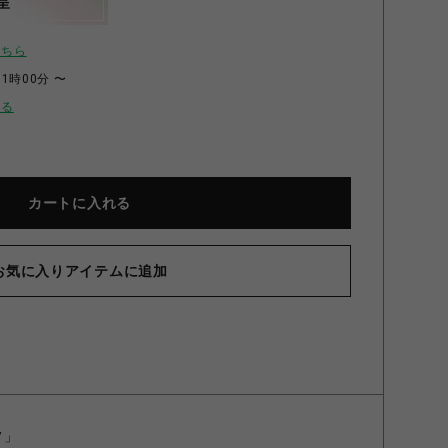
呈
こちら
11時00分 〜
せる
カートに入れる
お気に入りアイテムに追加
フ」