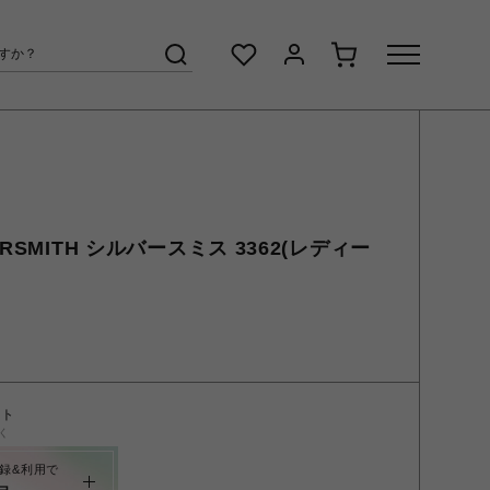
RSMITH シルバースミス 3362(レディー
ント
く
録&利用で