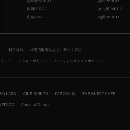
吉祥寺PARCO
調布PARCO
静岡PARCO
名古屋PARCO
広島PARCO
福岡PARCO
ご利用規約
特定商取引法などに基づく表記
ポリシー
クッキーポリシー
ソーシャルメディアポリシー
RO LABO
CINE QUINTO
PARCO出版
THE GUEST CAFE
DEPACO
AnotherADdress