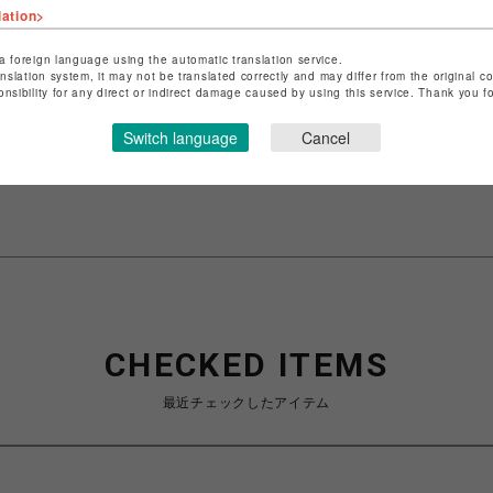
lation>
ショップ名
RED WING SHOE STORE
a foreign language using the automatic translation service.
anslation system, it may not be translated correctly and may differ from the original c
店舗名
渋谷PARCO
onsibility for any direct or indirect damage caused by using this service. Thank you 
特定商取引法など法令に基づく表記は
こちら
Switch language
Cancel
ショップお問い合わせは
こちら
CHECKED ITEMS
最近チェックしたアイテム