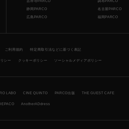
吉祥寺PARCO
調布PARCO
静岡PARCO
名古屋PARCO
広島PARCO
福岡PARCO
ご利用規約
特定商取引法などに基づく表記
ポリシー
クッキーポリシー
ソーシャルメディアポリシー
RO LABO
CINE QUINTO
PARCO出版
THE GUEST CAFE
DEPACO
AnotherADdress