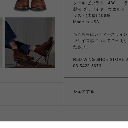
ソール ビブラム・430ミニ
製法 グッドイヤーウエルト
ラスト(木型) 106番
Made in USA
※こちらはレディースライン
※サイズ感についてご不明な
ださい。
RED WING SHOE STOR
03-5422-3673
シェアする