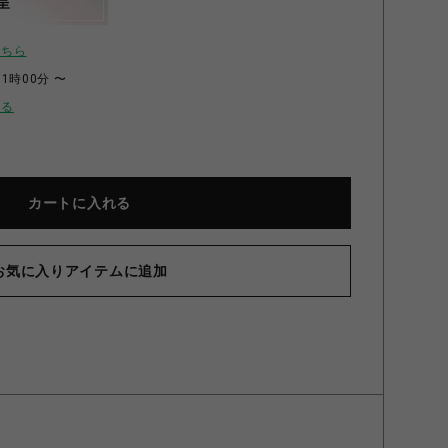
呈
こちら
11時00分 〜
せる
カートに入れる
お気に入りアイテムに追加
」