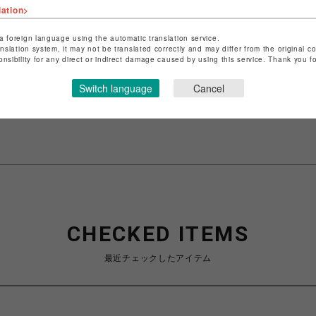
lation>
ショップ名
RED WING SHOE STORE
a foreign language using the automatic translation service.
anslation system, it may not be translated correctly and may differ from the original c
店舗名
渋谷PARCO
onsibility for any direct or indirect damage caused by using this service. Thank you 
特定商取引法など法令に基づく表記は
こちら
Switch language
Cancel
ショップお問い合わせは
こちら
CHECKED ITEMS
最近チェックしたアイテム