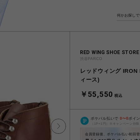
RED WING SHOE STORE
渋谷PARCO
レッドウィング IRON 
ィース)
￥55,550
税込
ポケパル払いで
0
〜
0
ポイ
（1P=1円）※キャンペーン分除
会員登録後、ポケパル払い初回登