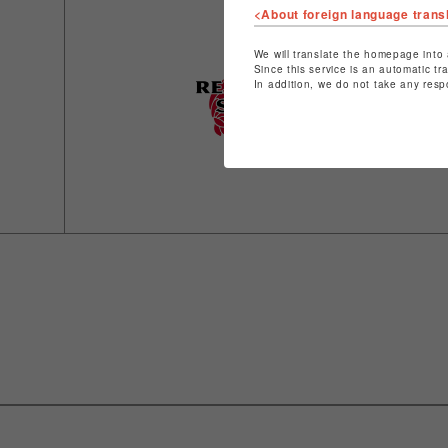
<About foreign language trans
We will translate the homepage into 
Since this service is an automatic tr
In addition, we do not take any resp