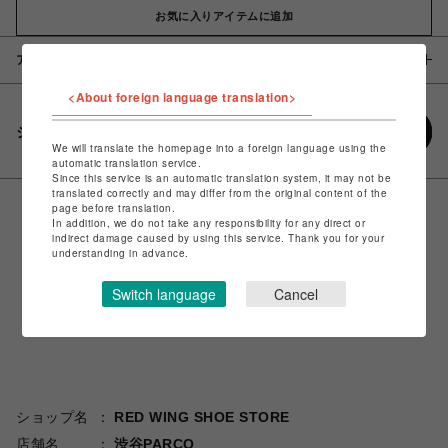
お気に入りアイテムに追加
アイテム説明 / 素材
<About foreign language translation>
シェアする
We will translate the homepage into a foreign language using the
automatic translation service.
Since this service is an automatic translation system, it may not be
translated correctly and may differ from the original content of the
page before translation.
In addition, we do not take any responsibility for any direct or
indirect damage caused by using this service. Thank you for your
understanding in advance.
Switch language
Cancel
ショップ名
RED WING SHOE STORE
店舗名
渋谷PARCO