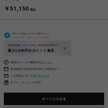
￥51,150
税込
ポケパル払いで
0
〜
0
ポイント
（1P=1円）※キャンペーン分除く
会員登録後、ポケパル払い初回登録&利用で
最大1,500円分ポイント進呈
獲得ポイントの確認方法は
こちら
販売期間 2023年03月16日 11時00分 〜
この商品について
問い合わせる
ギフト：ラッピング不可
カートに入れる