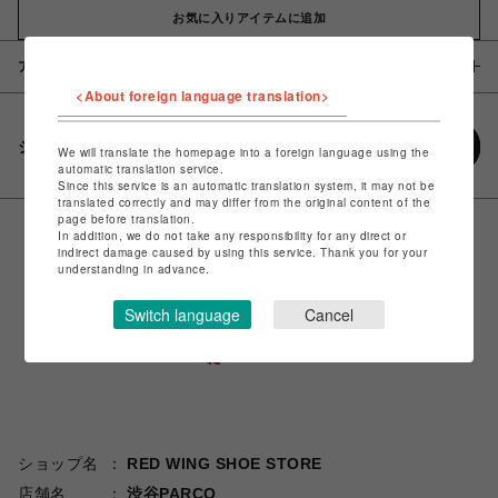
お気に入りアイテムに追加
アイテム説明 / 素材
<About foreign language translation>
シェアする
We will translate the homepage into a foreign language using the
automatic translation service.
Since this service is an automatic translation system, it may not be
translated correctly and may differ from the original content of the
page before translation.
In addition, we do not take any responsibility for any direct or
indirect damage caused by using this service. Thank you for your
understanding in advance.
Switch language
Cancel
ショップ名
RED WING SHOE STORE
店舗名
渋谷PARCO