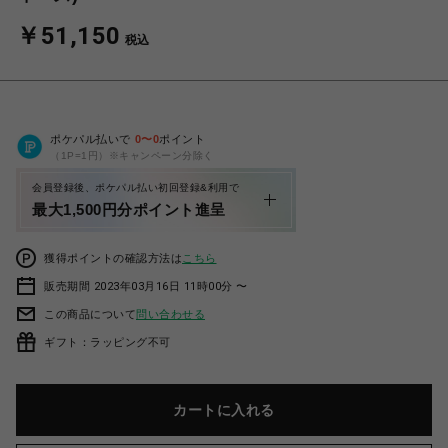
￥51,150
税込
ポケパル払いで
0
〜
0
ポイント
（1P=1円）※キャンペーン分除く
会員登録後、ポケパル払い初回登録&利用で
最大1,500円分ポイント進呈
獲得ポイントの確認方法は
こちら
販売期間 2023年03月16日 11時00分 〜
この商品について
問い合わせる
ギフト：ラッピング不可
カートに入れる