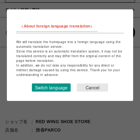
アイテム説明 / 素材
<About foreign language translation>
シェアする
We will translate the homepage into a foreign language using the
automatic translation service.
Since this service is an automatic translation system, it may not be
translated correctly and may differ from the original content of the
page before translation.
In addition, we do not take any responsibility for any direct or
indirect damage caused by using this service. Thank you for your
understanding in advance.
Switch language
Cancel
ショップ名
RED WING SHOE STORE
店舗名
渋谷PARCO