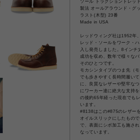
ソール トラクショントレッ
製法 オールアラウンド・グ
ラスト(木型) 23番
Made in USA
レッドウィング社は1952
レッド・ソールをワーク・ハ
入し発売しました。8インチ
成功を収め、数年で様々なバ
そのひとつです。
モカシンタイプのつま先（モ
でも歩きやすく長時間履いて
に、良質なレザーや堅牢なつく
にワーカー達に絶大な支持を
の後約65年経った現在でも
います。
#8138はこの#875のレ
オイルスリックにしたもので
で、表面にシボ加工も施され
なっています。