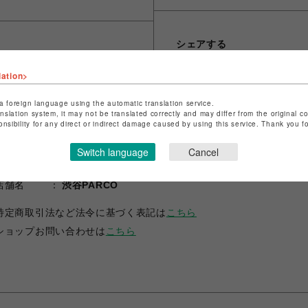
シェアする
lation>
a foreign language using the automatic translation service.
anslation system, it may not be translated correctly and may differ from the original c
onsibility for any direct or indirect damage caused by using this service. Thank you 
Switch language
Cancel
ショップ名
RED WING SHOE STORE
店舗名
渋谷PARCO
特定商取引法など法令に基づく表記は
こちら
ショップお問い合わせは
こちら