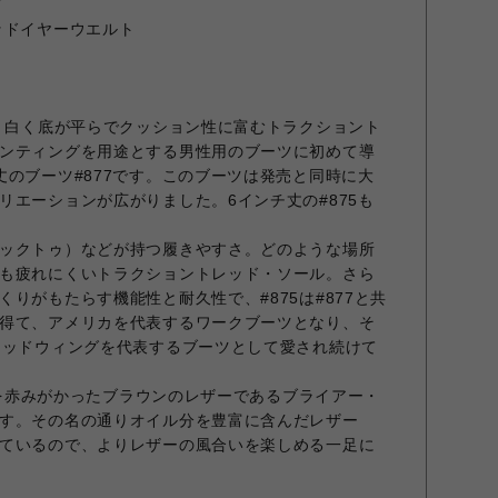
ド
ッドイヤーウエルト
年、白く底が平らでクッション性に富むトラクショント
ンティングを用途とする男性用のブーツに初めて導
丈のブーツ#877です。このブーツは発売と同時に大
リエーションが広がりました。6インチ丈の#875も
ックトゥ）などが持つ履きやすさ。どのような場所
も疲れにくいトラクショントレッド・ソール。さら
りがもたらす機能性と耐久性で、#875は#877と共
得て、アメリカを代表するワークブーツとなり、そ
レッドウィングを代表するブーツとして愛され続けて
ザーを赤みがかったブラウンのレザーであるブライアー・
す。その名の通りオイル分を豊富に含んだレザー
ているので、よりレザーの風合いを楽しめる一足に