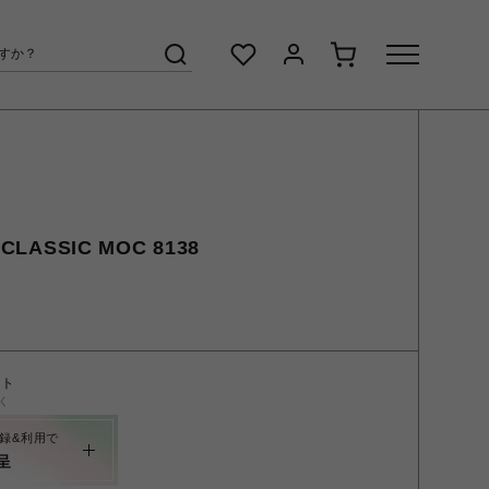
LASSIC MOC 8138
ント
く
録&利用で
呈