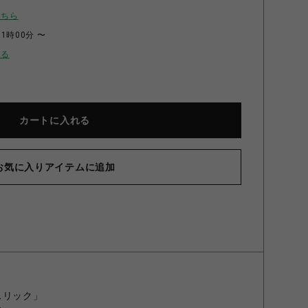
こちら
11時00分 〜
せる
カートに入れる
お気に入りアイテムに追加
スリック」