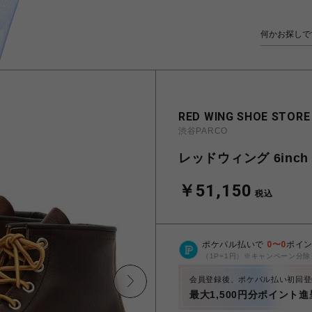
RED WING SHOE STORE
渋谷PARCO
レッドウィング 6inch C
￥51,150
税込
ポケパル払いで
0
〜
0
ポイ
（1P=1円）※キャンペーン分除
会員登録後、ポケパル払い初回登
最大1,500円分ポイント進