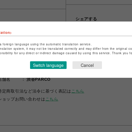
シェアする
lation>
a foreign language using the automatic translation service.
anslation system, it may not be translated correctly and may differ from the original c
onsibility for any direct or indirect damage caused by using this service. Thank you 
Switch language
Cancel
ショップ名
RED WING SHOE STORE
店舗名
渋谷PARCO
特定商取引法など法令に基づく表記は
こちら
ショップお問い合わせは
こちら