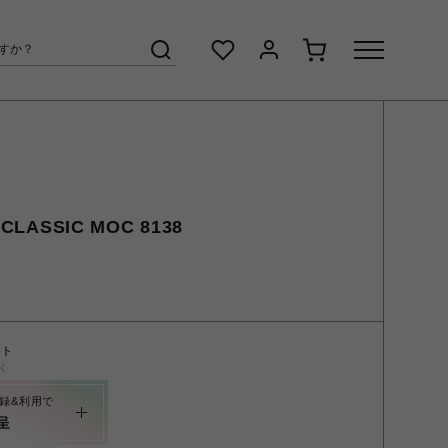
LASSIC MOC 8138
ント
く
録&利用で
呈