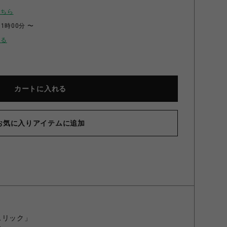
こちら
11時00分 〜
せる
カートに入れる
お気に入りアイテムに追加
スリック」