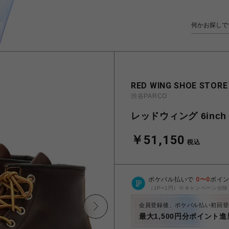
RED WING SHOE STORE
渋谷PARCO
レッドウィング 6inch C
￥51,150
税込
ポケパル払いで
0
〜
0
ポイ
（1P=1円）※キャンペーン分除
会員登録後、ポケパル払い初回登
最大1,500円分ポイント進