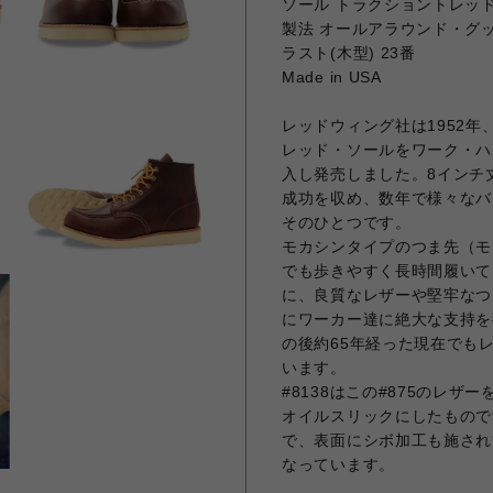
ソール トラクショントレッ
製法 オールアラウンド・グ
ラスト(木型) 23番
Made in USA
レッドウィング社は1952
レッド・ソールをワーク・ハ
入し発売しました。8インチ
成功を収め、数年で様々なバ
そのひとつです。
モカシンタイプのつま先（モ
でも歩きやすく長時間履いて
に、良質なレザーや堅牢なつく
にワーカー達に絶大な支持を
の後約65年経った現在でも
います。
#8138はこの#875のレ
オイルスリックにしたもので
で、表面にシボ加工も施され
なっています。