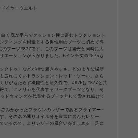
ド
ッドイヤーウエルト
年、白く底が平らでクッション性に富むトラクショント
ンティングを用途とする男性用のブーツに初めて導
丈のブーツ#877です。このブーツは発売と同時に大
リエーションが広がりました。6インチ丈の#875も
ックトゥ）などが持つ履きやすさ。どのような場所
も疲れにくいトラクショントレッド・ソール。さら
りがもたらす機能性と耐久性で、#875は#877と共
得て、アメリカを代表するワークブーツとなり、そ
レッドウィングを代表するブーツとして愛され続けて
ザーを赤みがかったブラウンのレザーであるブライアー・
す。その名の通りオイル分を豊富に含んだレザー
ているので、よりレザーの風合いを楽しめる一足に