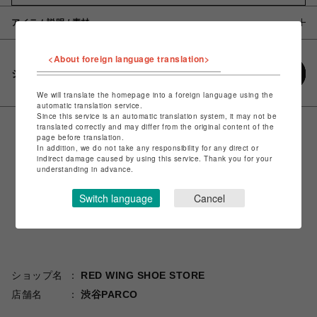
アイテム説明 / 素材
<About foreign language translation>
シェアする
We will translate the homepage into a foreign language using the
automatic translation service.
Since this service is an automatic translation system, it may not be
translated correctly and may differ from the original content of the
page before translation.
In addition, we do not take any responsibility for any direct or
indirect damage caused by using this service. Thank you for your
understanding in advance.
Switch language
Cancel
ショップ名
RED WING SHOE STORE
店舗名
渋谷PARCO