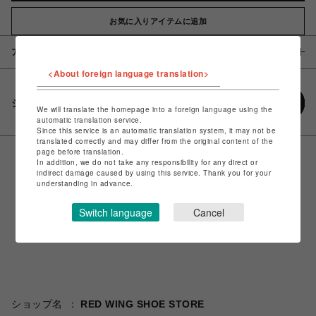
お気に入りアイテムに追加
アイテム説明 / 素材
<About foreign language translation>
シェアする
We will translate the homepage into a foreign language using the
automatic translation service.
Since this service is an automatic translation system, it may not be
translated correctly and may differ from the original content of the
page before translation.
In addition, we do not take any responsibility for any direct or
indirect damage caused by using this service. Thank you for your
understanding in advance.
Switch language
Cancel
ショップ名
RED WING SHOE STORE