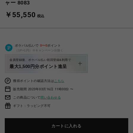
ャー 8083
￥55,550
税込
ポケパル払いで
0
〜
0
ポイント
（1P=1円）※キャンペーン分除く
会員登録後、ポケパル払い初回登録&利用で
最大1,500円分ポイント進呈
獲得ポイントの確認方法は
こちら
販売期間 2023年03月16日 11時00分 〜
この商品について
問い合わせる
ギフト：ラッピング不可
カートに入れる