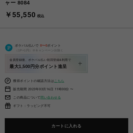
ャー 8084
￥55,550
税込
ポケパル払いで
0
〜
0
ポイント
（1P=1円）※キャンペーン分除く
会員登録後、ポケパル払い初回登録&利用で
最大1,500円分ポイント進呈
獲得ポイントの確認方法は
こちら
販売期間 2023年03月16日 11時00分 〜
この商品について
問い合わせる
ギフト：ラッピング不可
カートに入れる