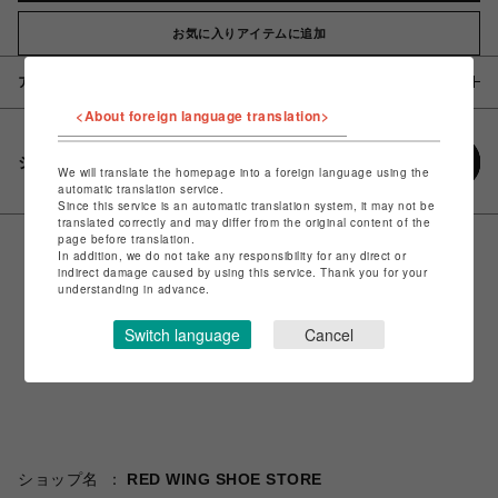
お気に入りアイテムに追加
アイテム説明 / 素材
<About foreign language translation>
シェアする
We will translate the homepage into a foreign language using the
automatic translation service.
Since this service is an automatic translation system, it may not be
translated correctly and may differ from the original content of the
page before translation.
In addition, we do not take any responsibility for any direct or
indirect damage caused by using this service. Thank you for your
understanding in advance.
Switch language
Cancel
ショップ名
RED WING SHOE STORE