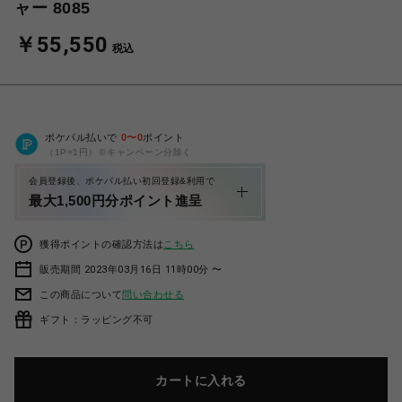
ャー 8085
￥55,550
税込
ポケパル払いで
0
〜
0
ポイント
（1P=1円）※キャンペーン分除く
会員登録後、ポケパル払い初回登録&利用で
最大1,500円分ポイント進呈
獲得ポイントの確認方法は
こちら
販売期間 2023年03月16日 11時00分 〜
この商品について
問い合わせる
ギフト：ラッピング不可
カートに入れる