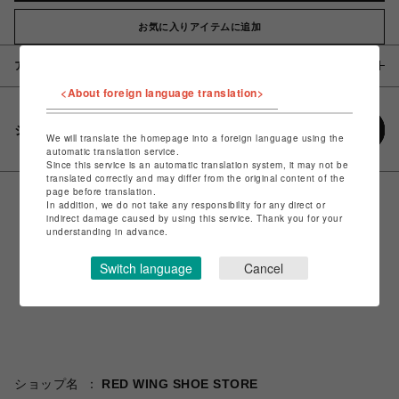
お気に入りアイテムに追加
アイテム説明 / 素材
<About foreign language translation>
シェアする
We will translate the homepage into a foreign language using the
automatic translation service.
Since this service is an automatic translation system, it may not be
translated correctly and may differ from the original content of the
page before translation.
In addition, we do not take any responsibility for any direct or
indirect damage caused by using this service. Thank you for your
understanding in advance.
Switch language
Cancel
ショップ名
RED WING SHOE STORE