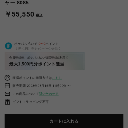
ャー 8085
￥55,550
税込
ポケパル払いで
0
〜
0
ポイント
（1P=1円）※キャンペーン分除く
会員登録後、ポケパル払い初回登録&利用で
最大1,500円分ポイント進呈
獲得ポイントの確認方法は
こちら
販売期間 2023年03月16日 11時00分 〜
この商品について
問い合わせる
ギフト：ラッピング不可
カートに入れる