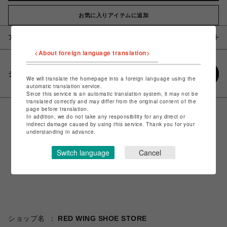
お気に入りアイテムに追加
アイテム説明 / 素材
<About foreign language translation>
シェアする
We will translate the homepage into a foreign language using the
automatic translation service.
Since this service is an automatic translation system, it may not be
translated correctly and may differ from the original content of the
page before translation.
In addition, we do not take any responsibility for any direct or
indirect damage caused by using this service. Thank you for your
understanding in advance.
Switch language
Cancel
ショップ名
RED WING SHOE STORE