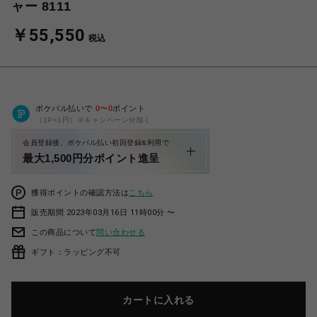
ャー 8111
￥55,550
税込
ポケパル払いで
0
〜
0
ポイント
（1P=1円）※キャンペーン分除く
会員登録後、ポケパル払い初回登録&利用で
最大1,500円分ポイント進呈
獲得ポイントの確認方法は
こちら
販売期間 2023年03月16日 11時00分 〜
この商品について
問い合わせる
ギフト：ラッピング不可
カートに入れる