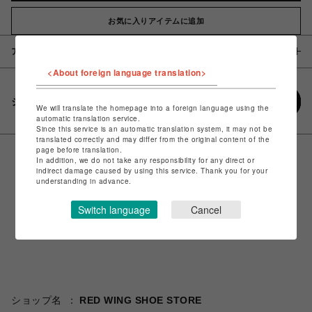
お気に入りアイテムに追加
アイテム説明 / 素材
<About foreign language translation>
シェアする
We will translate the homepage into a foreign language using the
automatic translation service.
Since this service is an automatic translation system, it may not be
translated correctly and may differ from the original content of the
page before translation.
In addition, we do not take any responsibility for any direct or
indirect damage caused by using this service. Thank you for your
understanding in advance.
Switch language
Cancel
ショップ名
RED WING SHOE STORE