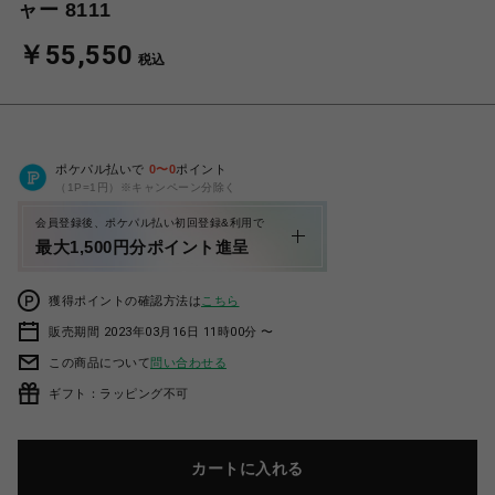
ャー 8111
￥55,550
税込
ポケパル払いで
0
〜
0
ポイント
（1P=1円）※キャンペーン分除く
会員登録後、ポケパル払い初回登録&利用で
最大1,500円分ポイント進呈
獲得ポイントの確認方法は
こちら
販売期間 2023年03月16日 11時00分 〜
この商品について
問い合わせる
ギフト：ラッピング不可
カートに入れる