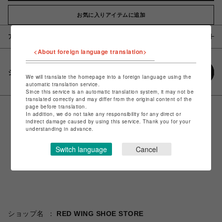
お気に入りアイテムに追加
アイテム説明 / 素材
<About foreign language translation>
シェアする
We will translate the homepage into a foreign language using the
automatic translation service.
Since this service is an automatic translation system, it may not be
translated correctly and may differ from the original content of the
page before translation.
In addition, we do not take any responsibility for any direct or
indirect damage caused by using this service. Thank you for your
understanding in advance.
Switch language
Cancel
ショップ名
RED WING SHOE STORE