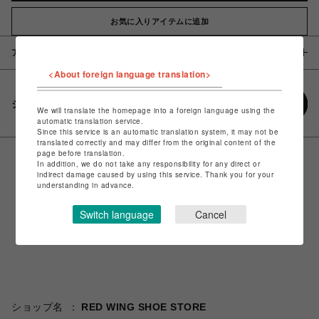
お気に入りアイテムに追加
アイテム説明 / 素材
<About foreign language translation>
シェアする
We will translate the homepage into a foreign language using the
automatic translation service.
Since this service is an automatic translation system, it may not be
translated correctly and may differ from the original content of the
page before translation.
In addition, we do not take any responsibility for any direct or
indirect damage caused by using this service. Thank you for your
understanding in advance.
Switch language
Cancel
ショップ名
RED WING SHOE STORE