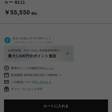
ャー 8111
￥55,550
税込
ポケパル払いで
0
〜
0
ポイント
（1P=1円）※キャンペーン分除く
会員登録後、ポケパル払い初回登録&利用で
最大1,500円分ポイント進呈
獲得ポイントの確認方法は
こちら
販売期間 2023年03月16日 11時00分 〜
この商品について
問い合わせる
ギフト：ラッピング不可
カートに入れる