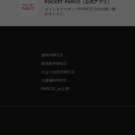
POCKET PARCO（公式アプリ）
コイン＆クーポンでPARCOでのお買い物
がオトクに
浦和PARCO
錦糸町PARCO
ひばりが丘PARCO
心斎橋PARCO
PARCO_ya上野