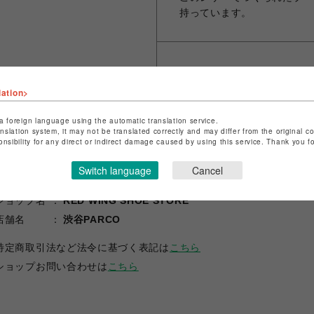
持っています。
シェアする
lation>
a foreign language using the automatic translation service.
anslation system, it may not be translated correctly and may differ from the original c
onsibility for any direct or indirect damage caused by using this service. Thank you 
Switch language
Cancel
ショップ名
RED WING SHOE STORE
店舗名
渋谷PARCO
特定商取引法など法令に基づく表記は
こちら
ショップお問い合わせは
こちら