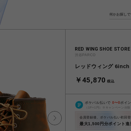
RED WING SHOE STORE
渋谷PARCO
レッドウィング 6inch C
￥45,870
税込
ポケパル払いで
0
〜
0
ポイ
（1P=1円）※キャンペーン分除
会員登録後、ポケパル払い初回登
最大1,500円分ポイント進