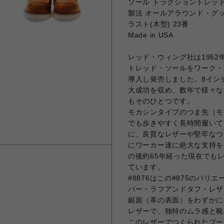
ソール トラクショントレッ
製法 オールアラウンド・グ
ラスト(木型) 23番
Made in USA
レッド・ウィング社は195
トレッド・ソールをワーク・
導入し発売しました。8イン
大成功を収め、数年で様々な
もそのひとつです。
モカシンタイプのつま先（モ
でも歩きやすく長時間履いて
に、良質なレザーや堅牢なつく
にワーカー達に絶大な支持を
の後約65年経った現在でも
ています。
#8876はこの#875のバ
パー・ラフアンドタフ・レザ
銀面（革の表面）をわずかに
レザーで、独特のムラ感と靴
このレザーでつくられたブー