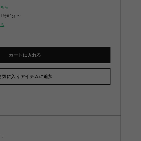
こちら
11時00分 〜
せる
カートに入れる
お気に入りアイテムに追加
フ」