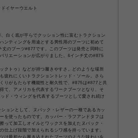
ド
ッドイヤーウエルト
2年、白く底が平らでクッション性に富むトラクション
ハンティングを用途とする男性用のブーツに初めて
チ丈のブーツ#877です。このブーツは発売と同時に
バリエーションが広がりました。6インチ丈の#875
ックトゥ）などが持つ履きやすさ。どのような場所
も疲れにくいトラクショントレッド・ソール。さら
りがもたらす機能性と耐久性で、#875は#877と共
得て、アメリカを代表するワークブーツとなり、そ
レッド・ウィングを代表するブーツとして愛され続け
リエーションとして、ヌバック・レザーの一種であるカッ
ーを使ったものです。カッパー・ラフアンドタフは
擦って加工しオイルとワックスを加えたヌバック・
の仕上げ段階で加えられるシワ感を持っています。
ツは最初から履き込まれたブーツのような味わいを