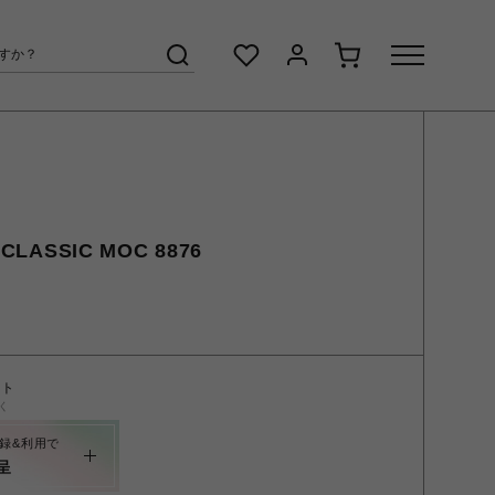
LASSIC MOC 8876
ント
く
録&利用で
呈