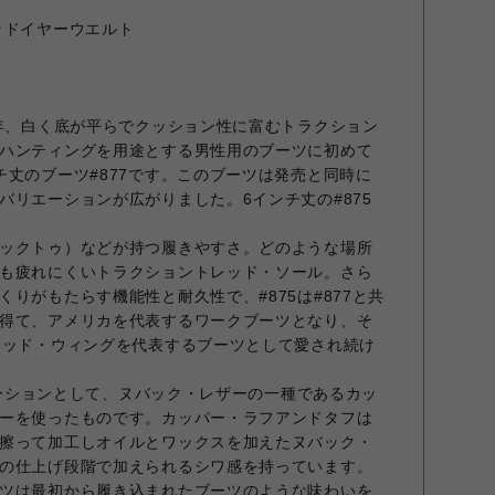
ド
ッドイヤーウエルト
2年、白く底が平らでクッション性に富むトラクション
ハンティングを用途とする男性用のブーツに初めて
チ丈のブーツ#877です。このブーツは発売と同時に
バリエーションが広がりました。6インチ丈の#875
ックトゥ）などが持つ履きやすさ。どのような場所
も疲れにくいトラクショントレッド・ソール。さら
りがもたらす機能性と耐久性で、#875は#877と共
得て、アメリカを代表するワークブーツとなり、そ
レッド・ウィングを代表するブーツとして愛され続け
リエーションとして、ヌバック・レザーの一種であるカッ
ーを使ったものです。カッパー・ラフアンドタフは
擦って加工しオイルとワックスを加えたヌバック・
の仕上げ段階で加えられるシワ感を持っています。
ツは最初から履き込まれたブーツのような味わいを