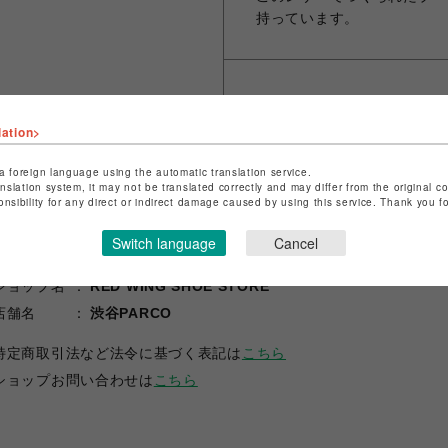
持っています。
シェアする
lation>
a foreign language using the automatic translation service.
anslation system, it may not be translated correctly and may differ from the original c
onsibility for any direct or indirect damage caused by using this service. Thank you 
Switch language
Cancel
ショップ名
RED WING SHOE STORE
店舗名
渋谷PARCO
特定商取引法など法令に基づく表記は
こちら
ショップお問い合わせは
こちら