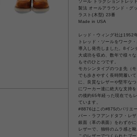
ソール トラクショントレッ
製法 オールアラウンド・グ
ラスト(木型) 23番
Made in USA
レッド・ウィング社は195
トレッド・ソールをワーク・
導入し発売しました。8イン
大成功を収め、数年で様々な
もそのひとつです。
モカシンタイプのつま先（モ
でも歩きやすく長時間履いて
に、良質なレザーや堅牢なつく
にワーカー達に絶大な支持を
の後約65年経った現在でも
ています。
#8876はこの#875のバ
パー・ラフアンドタフ・レザ
銀面（革の表面）をわずかに
レザーで、独特のムラ感と靴
このレザーでつくられたブー