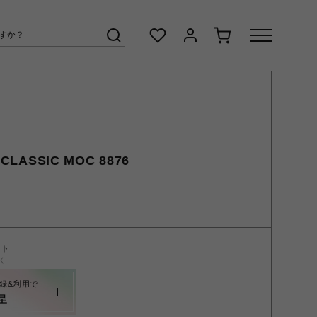
LASSIC MOC 8876
ント
く
録&利用で
呈