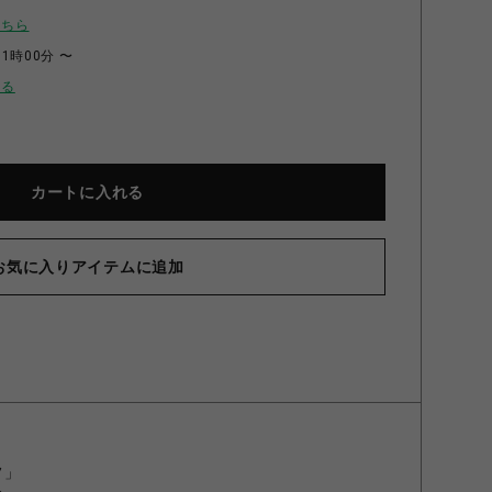
こちら
11時00分 〜
せる
カートに入れる
お気に入りアイテムに追加
フ」