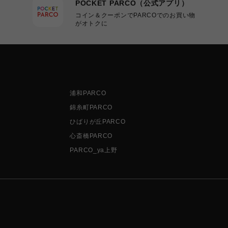
POCKET PARCO（公式アプリ）
コイン＆クーポンでPARCOでのお買い物
がオトクに
浦和PARCO
錦糸町PARCO
ひばりが丘PARCO
心斎橋PARCO
PARCO_ya上野