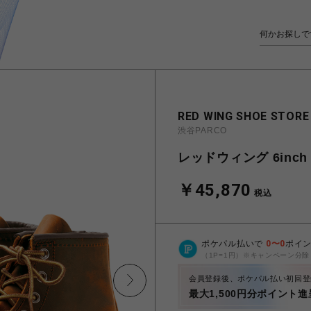
RED WING SHOE STORE
渋谷PARCO
レッドウィング 6inch C
￥45,870
税込
ポケパル払いで
0
〜
0
ポイ
（1P=1円）※キャンペーン分除
会員登録後、ポケパル払い初回登
最大1,500円分ポイント進