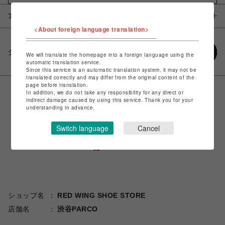
アイテム説明 / 素材
<About foreign language translation>
シェアする
We will translate the homepage into a foreign language using the
automatic translation service.
Since this service is an automatic translation system, it may not be
translated correctly and may differ from the original content of the
page before translation.
In addition, we do not take any responsibility for any direct or
indirect damage caused by using this service. Thank you for your
understanding in advance.
Switch language
Cancel
ショップ名
RED WING SHOE STORE
店舗名
渋谷PARCO