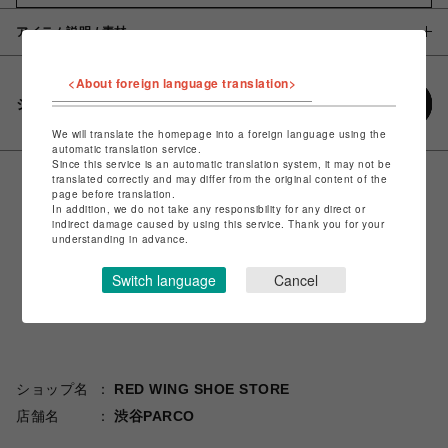
アイテム説明 / 素材
<About foreign language translation>
シェアする
We will translate the homepage into a foreign language using the
automatic translation service.
Since this service is an automatic translation system, it may not be
translated correctly and may differ from the original content of the
page before translation.
In addition, we do not take any responsibility for any direct or
indirect damage caused by using this service. Thank you for your
understanding in advance.
Switch language
Cancel
ショップ名
RED WING SHOE STORE
店舗名
渋谷PARCO