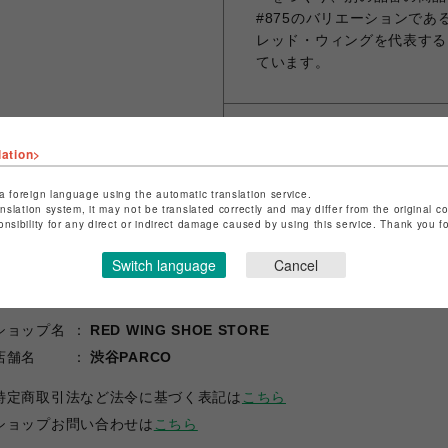
#875のバリエーションである
レッド・ウィングを代表する
ています。
シェアする
lation>
a foreign language using the automatic translation service.
anslation system, it may not be translated correctly and may differ from the original c
onsibility for any direct or indirect damage caused by using this service. Thank you 
Switch language
Cancel
ショップ名
RED WING SHOE STORE
店舗名
渋谷PARCO
特定商取引法など法令に基づく表記は
こちら
ショップお問い合わせは
こちら