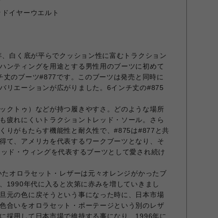
ド
ッドイヤーウエルト
2年、白く底が平らでクッション性に富むトラクション
ハンティングを用途とする男性用のブーツに初めて
チ丈のブーツ#877です。このブーツは発売と同時に
バリエーションが広がりました。6インチ丈の#875
ックトゥ）などが持つ履きやすさ。どのような場所
も疲れにくいトラクショントレッド・ソール。さら
りがもたらす機能性と耐久性で、#875は#877と共
得て、アメリカを代表するワークブーツとなり、そ
レッド・ウィングを代表するブーツとして愛され続け
ていたオロラセット・レザーは元々オレンジがかったブ
、1990年代に入ると次第に赤みを増していきまし
旦元の色に戻そうという事になった時に、日本市場
色合いをオロラセット・ポーテージという別のレザ
に採用して日本市場で維持する事になり、1996年に