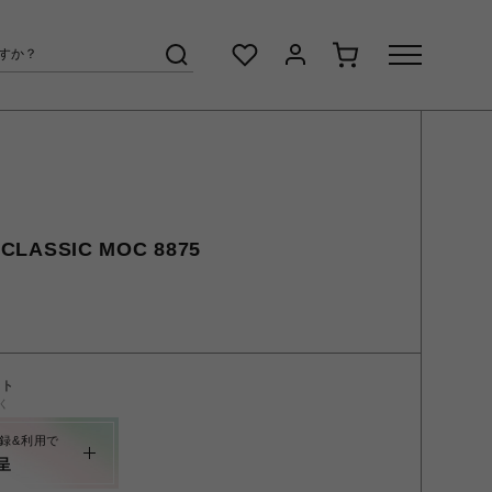
LASSIC MOC 8875
ント
く
録&利用で
呈