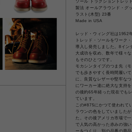
ソール トラクショントレッ
製法 オールアラウンド・グ
ラスト(木型) 23番
Made in USA
レッド・ウィング社は195
トレッド・ソールをワーク・
導入し発売しました。8イン
大成功を収め、数年で様々な
もそのひとつです。
モカシンタイプのつま先（モ
でも歩きやすく長時間履いて
に、良質なレザーや堅牢なつく
にワーカー達に絶大な支持を
の後約65年経った現在でも
ています。
この#875にかつて使われ
ラウンの色をしていましたが
た。その後アメリカ市場で一
で人気の高かった赤みの強い
ーをつくり、別の品番の商品