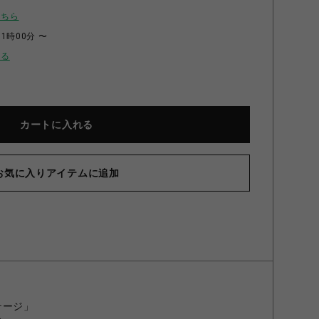
こちら
11時00分 〜
せる
カートに入れる
お気に入りアイテムに追加
テージ」