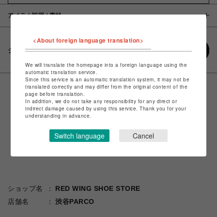
アイテム説明 / 素材
<About foreign language translation>
シェアする
We will translate the homepage into a foreign language using the
automatic translation service.
Since this service is an automatic translation system, it may not be
translated correctly and may differ from the original content of the
page before translation.
In addition, we do not take any responsibility for any direct or
indirect damage caused by using this service. Thank you for your
understanding in advance.
Switch language
Cancel
ショップ名
RED WING SHOE STORE
店舗名
渋谷PARCO