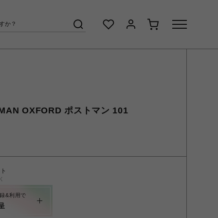
AN OXFORD ポストマン 101
ント
く
録&利用で
呈