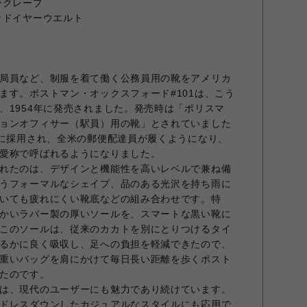
ンクレープ
ッドイヤーウエルト
局員など、制服を着て働く公務員用の靴をアメリカ
ます。ポストマン・オックスフォード#101は、こう
、1954年に発売されました。発売時は「ポリスマ
ョンオフィサー（駅員）用の靴」とされていました
）に採用され、全米の郵便配達員が履くようになり、
愛称で呼ばれるようになりました。
れたのは、デザインと機能性を高いレベルで兼ね備
うフォーマルなシェイプ、品のある光沢を持ち雨に
いても疲れにくい靴底などの組み合わせです。特
かいラバー製の厚いソールを、スマートな黒い靴に
このソールは、従来のカカトを別にとりつけるタイ
るかに良く吸収し、足への負担を軽減できたので、
重いバッグを肩にかけて毎日長い距離を歩くポスト
たのです。
は、現代のユーザーにも魅力であり続けています。
ドレスダウンしたカジュアルなスタイルにも応用で