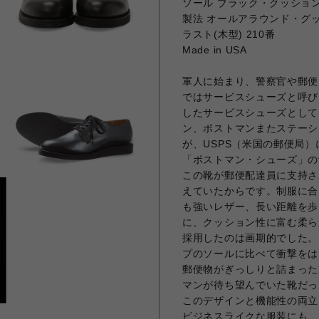
ソール ブラック・クッショ
製法 オールアラウンド・グ
ラスト(木型) 210番
Made in USA
軍人に始まり、警察官や郵便
ではサービスシューズと呼び
したサービスシューズとして
ン、ポストマンまたステーシ
が、USPS（米国の郵便局
「ポストマン・シューズ」の
この靴が郵便配達員に支持さ
えていたからです。制服に合
も強いレザー、長い距離を歩
に、クッション性に富む柔ら
採用したのは画期的でした。
プのソールに比べて衝撃をは
郵便物がぎっしりと詰まった
マンが待ち望んでいた靴だっ
このデザインと機能性の両立
ビジネスライクな服装にも、