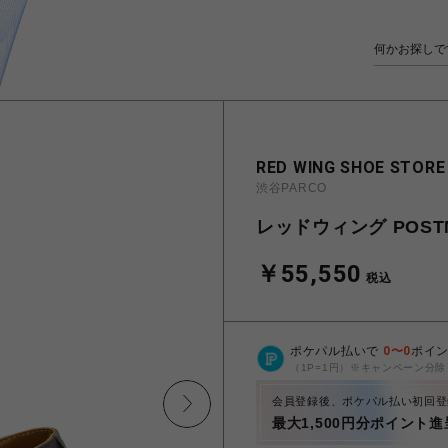
RED WING SHOE STORE
渋谷PARCO
レッドウィング POSTM
￥55,550
税込
ポケパル払いで
0
〜
0
ポイ
（1P=1円）※キャンペーン分除
会員登録後、ポケパル払い初回登
最大1,500円分ポイント進