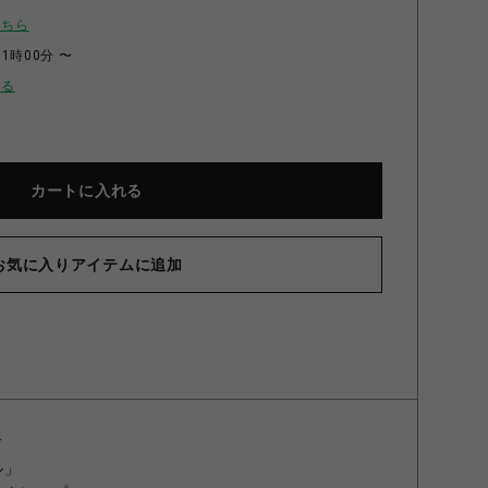
こちら
11時00分 〜
せる
カートに入れる
お気に入りアイテムに追加
ド
ル」