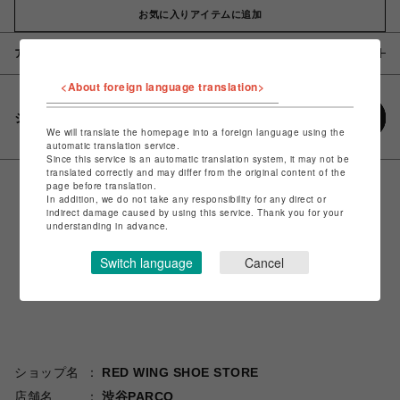
お気に入りアイテムに追加
アイテム説明 / 素材
<About foreign language translation>
シェアする
We will translate the homepage into a foreign language using the
automatic translation service.
Since this service is an automatic translation system, it may not be
translated correctly and may differ from the original content of the
page before translation.
In addition, we do not take any responsibility for any direct or
indirect damage caused by using this service. Thank you for your
understanding in advance.
Switch language
Cancel
ショップ名
RED WING SHOE STORE
店舗名
渋谷PARCO