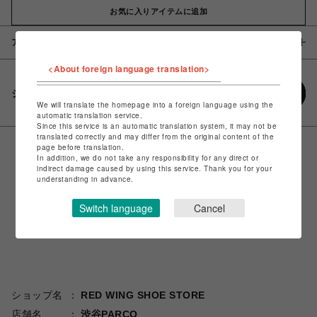
お気に入りアイテムに追加
アイテム説明 / 素材
<About foreign language translation>
シェアする
We will translate the homepage into a foreign language using the
automatic translation service.
Since this service is an automatic translation system, it may not be
translated correctly and may differ from the original content of the
page before translation.
In addition, we do not take any responsibility for any direct or
indirect damage caused by using this service. Thank you for your
understanding in advance.
Switch language
Cancel
ショップ名
RED WING SHOE STORE
店舗名
渋谷PARCO