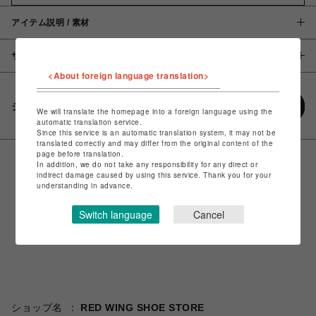
アイテム説明 / 素材
サイズ
<About foreign language translation>
シェアする
We will translate the homepage into a foreign language using the
automatic translation service.
Since this service is an automatic translation system, it may not be
translated correctly and may differ from the original content of the
page before translation.
In addition, we do not take any responsibility for any direct or
indirect damage caused by using this service. Thank you for your
understanding in advance.
Switch language
Cancel
ショップ名
RED WING SHOE STORE