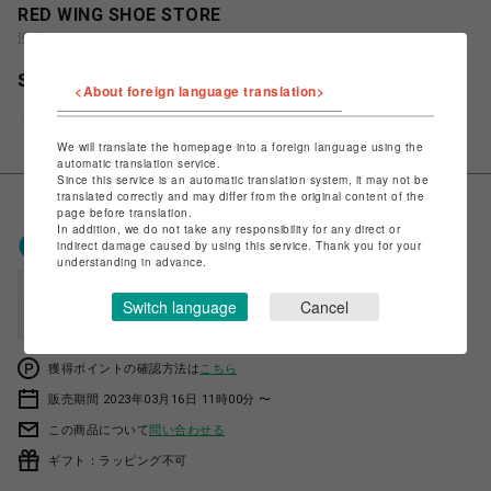
RED WING SHOE STORE
渋谷PARCO
SUPERSOLE 6" MOC 8133
<About foreign language translation>
￥39,600
税込
We will translate the homepage into a foreign language using the
automatic translation service.
Since this service is an automatic translation system, it may not be
translated correctly and may differ from the original content of the
page before translation.
In addition, we do not take any responsibility for any direct or
ポケパル払いで
0
〜
0
ポイント
indirect damage caused by using this service. Thank you for your
（1P=1円）※キャンペーン分除く
understanding in advance.
会員登録後、ポケパル払い初回登録&利用で
Switch language
Cancel
最大1,500円分ポイント進呈
獲得ポイントの確認方法は
こちら
販売期間 2023年03月16日 11時00分 〜
この商品について
問い合わせる
ギフト：ラッピング不可