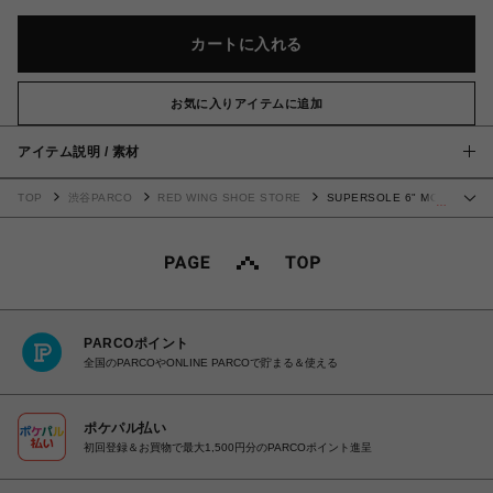
カートに入れる
お気に入りアイテムに追加
アイテム説明 / 素材
TOP
渋谷PARCO
RED WING SHOE STORE
SUPERSOLE 6" MOC
…
8133
PARCOポイント
全国のPARCOやONLINE PARCOで貯まる＆使える
ポケパル払い
初回登録＆お買物で最大1,500円分のPARCOポイント進呈