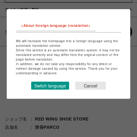
アイテム説明 / 素材
<About foreign language translation>
シェアする
We will translate the homepage into a foreign language using the
automatic translation service.
Since this service is an automatic translation system, it may not be
translated correctly and may differ from the original content of the
page before translation.
In addition, we do not take any responsibility for any direct or
indirect damage caused by using this service. Thank you for your
understanding in advance.
Switch language
Cancel
ショップ名
RED WING SHOE STORE
店舗名
渋谷PARCO