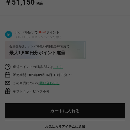
￥51,150
税込
ポケパル払いで
0
〜
0
ポイント
（1P=1円）※キャンペーン分除く
会員登録後、ポケパル払い初回登録&利用で
最大1,500円分ポイント進呈
獲得ポイントの確認方法は
こちら
販売期間 2023年09月15日 11時00分 〜
この商品について
問い合わせる
ギフト：ラッピング不可
カートに入れる
お気に入りアイテムに追加