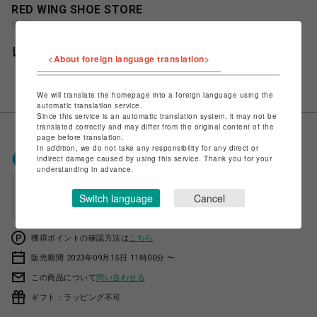
RED WING SHOE STORE
渋谷PARCO
レッドウィング CLASSIC CHELSEA 3190
<About foreign language translation>
￥48,400
税込
We will translate the homepage into a foreign language using the
automatic translation service.
Since this service is an automatic translation system, it may not be
translated correctly and may differ from the original content of the
page before translation.
In addition, we do not take any responsibility for any direct or
ポケパル払いで
0
〜
0
ポイント
indirect damage caused by using this service. Thank you for your
（1P=1円）※キャンペーン分除く
understanding in advance.
会員登録後、ポケパル払い初回登録&利用で
Switch language
Cancel
最大1,500円分ポイント進呈
獲得ポイントの確認方法は
こちら
販売期間 2023年09月15日 11時00分 〜
この商品について
問い合わせる
ギフト：ラッピング不可