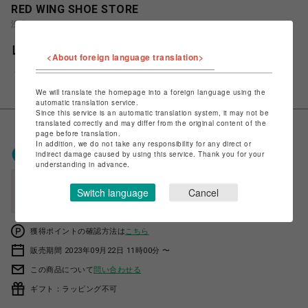
RED WING SHOE STORE
渋谷PARCO
レッドウィング CLASSIC CHELSEA 3194
<About foreign language translation>
￥48,400
税込
We will translate the homepage into a foreign language using the
automatic translation service.
Since this service is an automatic translation system, it may not be
translated correctly and may differ from the original content of the
page before translation.
In addition, we do not take any responsibility for any direct or
ポケパル払いで
0
〜
0
ポイント
indirect damage caused by using this service. Thank you for your
（1P=1円）※キャンペーン分除く
understanding in advance.
会員登録後、ポケパル払い初回登録&利用で
Switch language
Cancel
最大1,500円分ポイント進呈
獲得ポイントの確認方法は
こちら
販売期間 2023年09月22日 11時00分 〜
この商品について
問い合わせる
ギフト：ラッピング不可