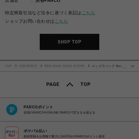
店舗名
渋谷PARCO
特定商取引法など法令に基づく表記は
こちら
ショップお問い合わせは
こちら
SHOP TOP
TOP
渋谷PARCO
RED WING SHOE STORE
レッドウィング 6inch
…
CLASSIC MOC 8828
PARCOポイント
全国のPARCOやONLINE PARCOで貯まる＆使える
ポケパル払い
初回登録＆お買物で最大1,500円分のPARCOポイント進呈