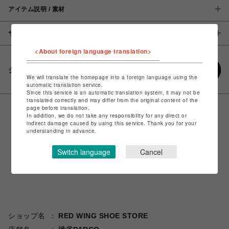
アイテム説明 / 素材
サイズ
<About foreign language translation>
シェアする
We will translate the homepage into a foreign language using the
automatic translation service.
Since this service is an automatic translation system, it may not be
translated correctly and may differ from the original content of the
page before translation.
In addition, we do not take any responsibility for any direct or
indirect damage caused by using this service. Thank you for your
understanding in advance.
Switch language
Cancel
ショップ名
RED WING SHOE STORE