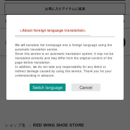
お気に入りアイテムに追加
アイテム説明 / 素材
<About foreign language translation>
シェアする
We will translate the homepage into a foreign language using the
automatic translation service.
Since this service is an automatic translation system, it may not be
translated correctly and may differ from the original content of the
page before translation.
In addition, we do not take any responsibility for any direct or
indirect damage caused by using this service. Thank you for your
understanding in advance.
Switch language
Cancel
ショップ名
RED WING SHOE STORE