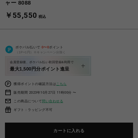
ャー 8088
￥55,550
税込
ポケパル払いで
0
〜
0
ポイント
（1P=1円）※キャンペーン分除く
会員登録後、ポケパル払い初回登録&利用で
最大1,500円分ポイント進呈
獲得ポイントの確認方法は
こちら
販売期間 2023年10月27日 11時00分 〜
この商品について
問い合わせる
ギフト：ラッピング不可
カートに入れる