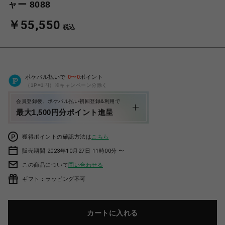
ャー 8088
￥55,550
税込
ポケパル払いで
0
〜
0
ポイント
（1P=1円）※キャンペーン分除く
会員登録後、ポケパル払い初回登録&利用で
最大1,500円分ポイント進呈
獲得ポイントの確認方法は
こちら
販売期間 2023年10月27日 11時00分 〜
この商品について
問い合わせる
ギフト：ラッピング不可
カートに入れる