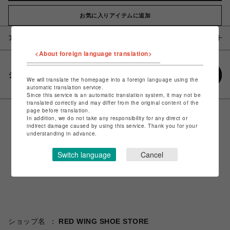
お気に入りアイテムに追加
アイテム説明 / 素材
<About foreign language translation>
シェアする
We will translate the homepage into a foreign language using the
automatic translation service.
Since this service is an automatic translation system, it may not be
translated correctly and may differ from the original content of the
page before translation.
In addition, we do not take any responsibility for any direct or
indirect damage caused by using this service. Thank you for your
understanding in advance.
Switch language
Cancel
ショップ名
RED WING SHOE STORE