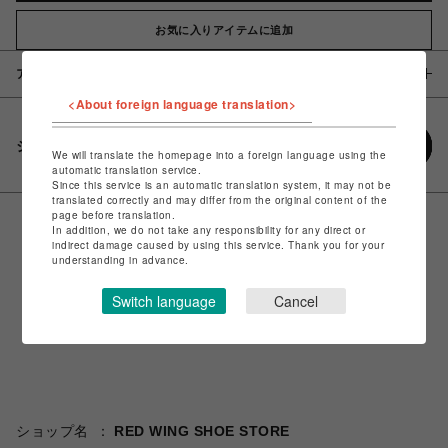
お気に入りアイテムに追加
アイテム説明 / 素材
<About foreign language translation>
シェアする
We will translate the homepage into a foreign language using the
automatic translation service.
Since this service is an automatic translation system, it may not be
translated correctly and may differ from the original content of the
page before translation.
In addition, we do not take any responsibility for any direct or
indirect damage caused by using this service. Thank you for your
understanding in advance.
Switch language
Cancel
ショップ名
RED WING SHOE STORE